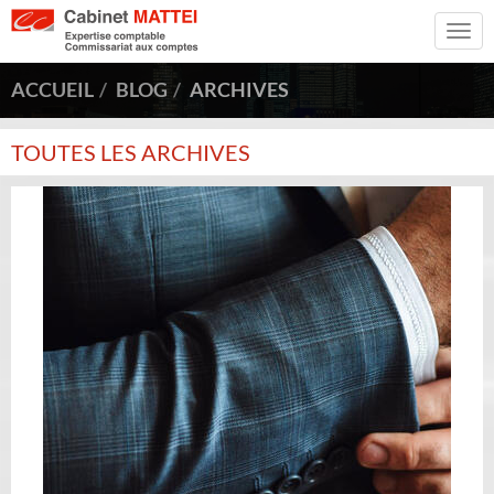
Togg
navi
ACCUEIL
BLOG
ARCHIVES
TOUTES LES ARCHIVES