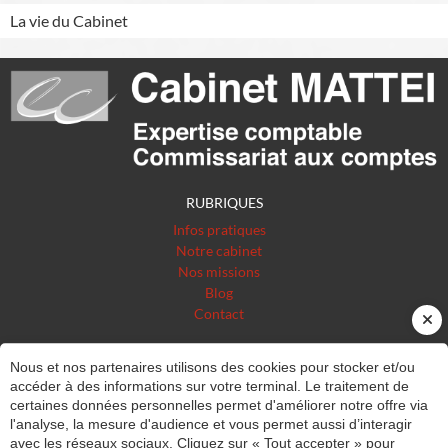
La vie du Cabinet
RUBRIQUES
Infos pratiques
Notre cabinet
Nos missions
Blog
Contact
INSCRIPTION NEWSLETTER
Nous et nos partenaires utilisons des cookies pour stocker et/ou
accéder à des informations sur votre terminal. Le traitement de
ESPACE CLIENT
certaines données personnelles permet d'améliorer notre offre via
l'analyse, la mesure d'audience et vous permet aussi d’interagir
CABINET MATTEI
avec les réseaux sociaux. Cliquez sur « Tout accepter » pour